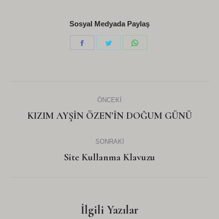
Sosyal Medyada Paylaş
Share
Share
Share
on
on
on
Facebook
Twitter
WhatsApp
Post
ÖNCEKI
navigation
Önceki
KIZIM AYŞİN ÖZEN’İN DOĞUM GÜNÜ
yazı:
SONRAKI
Sonraki
Site Kullanma Klavuzu
Yazı:
İlgili Yazılar