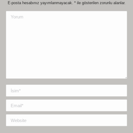
E-posta hesabınız yayımlanmayacak.
*
ile gösterilen zorunlu alanlar.
Yorum
İsim *
Email *
Website