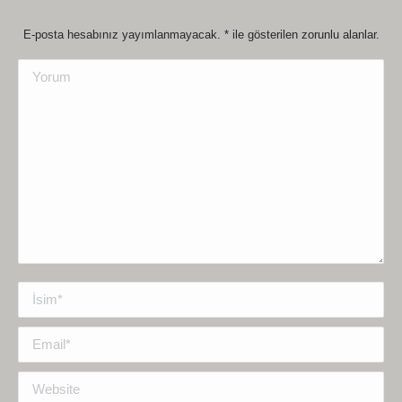
E-posta hesabınız yayımlanmayacak.
*
ile gösterilen zorunlu alanlar.
Yorum
İsim *
Email *
Website