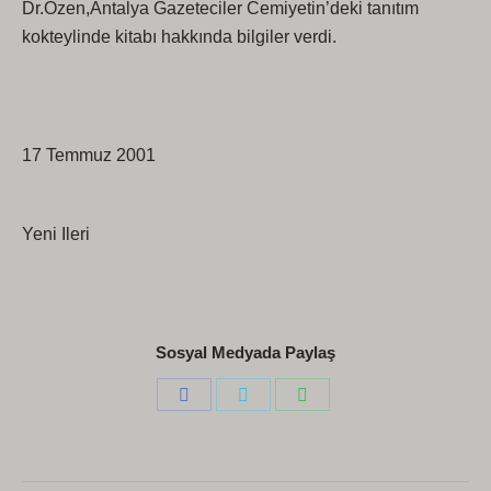
Dr.Özen,Antalya Gazeteciler Cemiyetin’deki tanıtım
kokteylinde kitabı hakkında bilgiler verdi.
17 Temmuz 2001
Yeni Ileri
Sosyal Medyada Paylaş
Share
Share
Share
on
on
on
Facebook
Twitter
WhatsApp