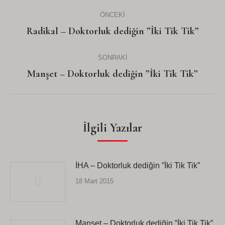
Post
ÖNCEKI
navigation
Önceki
Radikal – Doktorluk dediğin ”İki Tik Tik”
yazı:
SONRAKI
Sonraki
Manşet – Doktorluk dediğin ”İki Tik Tik”
Yazı:
İlgili Yazılar
İHA – Doktorluk dediğin ”İki Tik Tik”
18 Mart 2015
Manşet – Doktorluk dediğin ”İki Tik Tik”