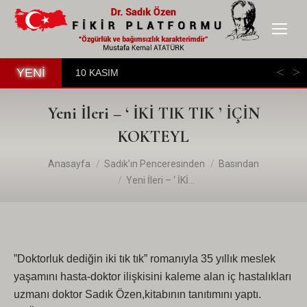
YENİ
10 KASIM
Yeni İleri – ‘ İKİ TIK TIK ’ İÇİN
KOKTEYL
You are here:
Anasayfa
Sadık’ın Penceresinden
Basından
Yeni İleri – ‘ İKİ…
”Doktorluk dediğin iki tık tık” romanıyla 35 yıllık meslek
yaşamını hasta-doktor ilişkisini kaleme alan iç hastalıkları
uzmanı doktor Sadık Özen,kitabının tanıtımını yaptı.